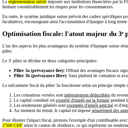
La
réglementation stricte
imposée aux institutions financières par la F
limitant considérablement les risques pour les consommateurs.
En outre, le système juridique suisse prévoit des cadres spécifiques pou
facultative), encourageant ainsi l'accumulation d'épargne à long terme
Optimisation fiscale: l'atout majeur du 3ᵉ p
L'un des aspects les plus avantageux du système d'épargne suisse résid
pilier.
Le 3ᵉ pilier se décline en deux catégories principales:
Pilier 3a (prévoyance liée)
: Offrant des avantages fiscaux sign
Pilier 3b (prévoyance libre)
: Sans plafond de cotisation ni avan
Le mécanisme fiscal du pilier 3a fonctionne selon un principe simple m
Les cotisations versées sont
intégralement déductibles
du reven
Le capital constitué est
exonéré d'impôt sur la fortune
pendant l
Les rendements générés sont
exemptés d'impôt anticipé
et d'imp
Au moment du retrait, le capital est imposé
séparément des autr
Pour illustrer l'impact fiscal, prenons l'exemple d'un contribuable 
2'500 CHF
selon le canton de résidence, ce qui représente un rendem