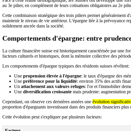
Face à cette réalité démographique, les Suisses ont développé une for
au 3e pilier, en complément de leurs cotisations obligatoires au 2e pilie
Cette combinaison stratégique des trois piliers permet généralement 
maintenir le niveau de vie antérieur. L'épargne liée à la prévoyance re
solidement ancrée dans la société.
Comportements d'épargne: entre prudence tr
La culture financière suisse est historiquement caractérisée par une f
facteurs culturels et historiques, dont la mémoire collective des période
Les comportements d'épargne typiques des résidents suisses révèlent:
Une
propension élevée à l'épargne
: le taux d'épargne des mé
Une
préférence pour la liquidité
: environ 35% des actifs fina
Un
attachement aux valeurs refuges
: l'or et l'immobilier de
Une
diversification croissante
mais prudente: augmentation prog
Cependant, on observe ces dernières années une
évolution significat
proportion d'épargnants investissant dans des produits financiers plu
Cette évolution peut s'expliquer par plusieurs facteurs:
Facteur