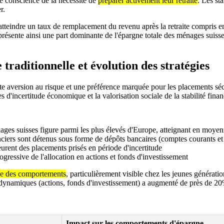
te conscience de la nécessité de
préparer activement leur retraite
. Les st
r.
d'atteindre un taux de remplacement du revenu après la retraite compri
présente ainsi une part dominante de l'épargne totale des ménages suisse
aditionnelle et évolution des stratégies
orte aversion au risque et une préférence marquée pour les placements sé
s d'incertitude économique et la valorisation sociale de la stabilité finan
nages suisses figure parmi les plus élevés d'Europe, atteignant en moy
nciers sont détenus sous forme de dépôts bancaires (comptes courants et 
meurent des placements prisés en période d'incertitude
ressive de l'allocation en actions et fonds d'investissement
ive des comportements
, particulièrement visible chez les jeunes générat
s dynamiques (actions, fonds d'investissement) a augmenté de près de 2
Impact sur les comportements d'épargne