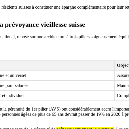
es résidents suisses à constituer une épargne complémentaire pour leur re
la prévoyance vieillesse suisse
ional, repose sur une architecture à trois piliers soigneusement équilib
Object
re et universel
Assure
re pour salariés
Mainte
f et individuel
Complé
nt la pérennité du 1er pilier (AVS) ont considérablement accru l'importa
n de personnes âgées de plus de 65 ans devrait passer de 19% en 2020 à p