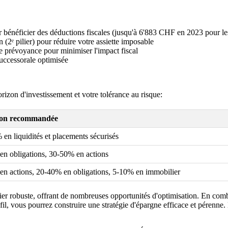
bénéficier des déductions fiscales (jusqu'à 6'883 CHF en 2023 pour les
 (2ᵉ pilier) pour réduire votre assiette imposable
e prévoyance pour minimiser l'impact fiscal
successorale optimisée
orizon d'investissement et votre tolérance au risque:
ion recommandée
en liquidités et placements sécurisés
n obligations, 30-50% en actions
n actions, 20-40% en obligations, 5-10% en immobilier
cier robuste, offrant de nombreuses opportunités d'optimisation. En co
profil, vous pourrez construire une stratégie d'épargne efficace et pérenne