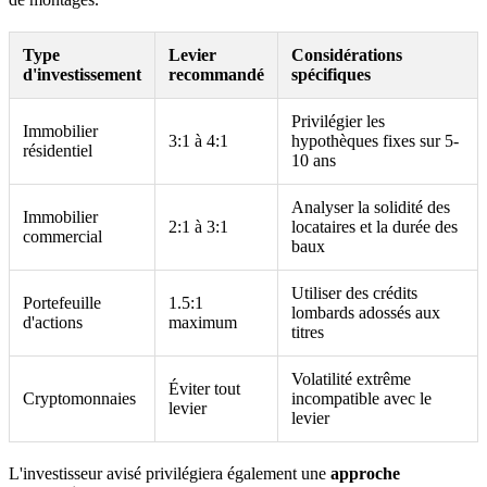
Type
Levier
Considérations
d'investissement
recommandé
spécifiques
Privilégier les
Immobilier
3:1 à 4:1
hypothèques fixes sur 5-
résidentiel
10 ans
Analyser la solidité des
Immobilier
2:1 à 3:1
locataires et la durée des
commercial
baux
Utiliser des crédits
Portefeuille
1.5:1
lombards adossés aux
d'actions
maximum
titres
Volatilité extrême
Éviter tout
Cryptomonnaies
incompatible avec le
levier
levier
L'investisseur avisé privilégiera également une
approche