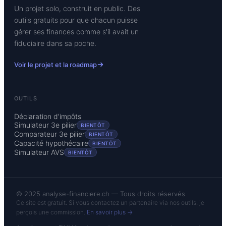
Un projet solo, construit en public. Des
outils gratuits pour que chacun puisse
gérer ses finances comme s'il avait un
fiduciaire dans sa poche.
Voir le projet et la roadmap
OUTILS
Déclaration d'impôts
Simulateur 3e pilier
BIENTÔT
Comparateur 3e pilier
BIENTÔT
Capacité hypothécaire
BIENTÔT
Simulateur AVS
BIENTÔT
© 2025 analyse-financiere.ch — Tous droits réservés
Ce site est gratuit. Si vous contactez un partenaire via nos outils, je
perçois une commission.
En savoir plus →