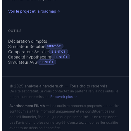
Voir le projet et la roadmap
OUTILS
Déclaration d'impôts
Simulateur 3e pilier
BIENTÔT
Comparateur 3e pilier
BIENTÔT
Capacité hypothécaire
BIENTÔT
Simulateur AVS
BIENTÔT
© 2025 analyse-financiere.ch — Tous droits réservés
Ce site est gratuit. Si vous contactez un partenaire via nos outils, je
perçois une commission.
En savoir plus →
Avertissement FINMA —
Les outils et contenus proposés sur ce site
sont fournis à titre informatif uniquement et ne constituent pas un
conseil financier, fiscal ou juridique personnalisé. Ils ne remplacent
pas l'avis d'un professionnel agréé. Consultez un conseiller qualifié
avant toute décision financière.